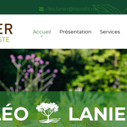
leo.lanier@laposte.net
Accueil
Présentation
Services
LÉO
LANI