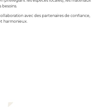
n privilégiant les espèces locales), les matériaux
 besoins.
ollaboration avec des partenaires de confiance,
 et harmonieux.