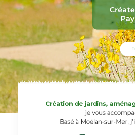
Créate
Pay
D
Création de jardins, aménag
je vous accompagn
Basé à Moëlan-sur-Mer, j’